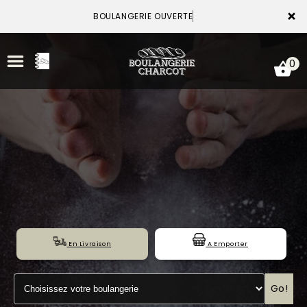
×
BOULANGERIE OUVERTE
0
ACCUEIL
LA CARTE
NOTRE BOULANGERIE
En Livraison
A Emporter
VOS AVIS
MENTIONS LÉGALES
Go!